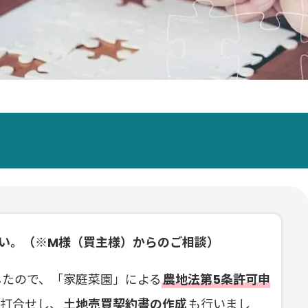
い。（※M様（買主様）からのご相談）
したので、「家庭菜園」による
農地法第5条許可申
も打合せし、
土地売買契約書の作成
も行いまし