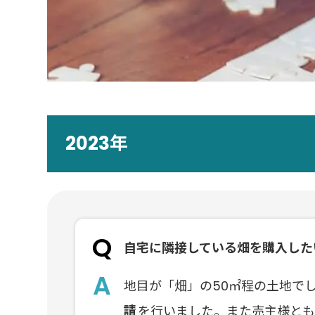
2023年
自宅に隣接している畑を購入した
地目が「畑」の50㎡程の土地で
請
を行いました。また売主様と