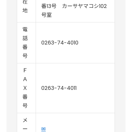
在
番13号 カーサヤマコシ102
地
号室
電
話
0263-74-4010
番
号
Ｆ
Ａ
Ｘ
0263-74-4011
番
号
メ
ー
✉