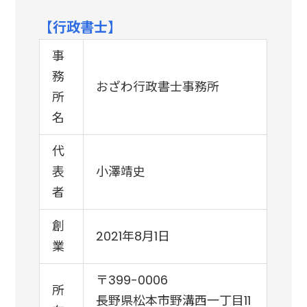
【行政書士】
事
務
おざわ行政書士事務所
所
名
代
表
小澤靖史
者
創
2021年8月1日
業
〒399-0006
所
長野県松本市野溝西一丁目11