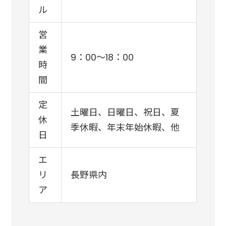
ル
営
業
9：00～18：00
時
間
定
土曜日、日曜日、祝日、夏
休
季休暇、年末年始休暇、他
日
エ
リ
長野県内
ア